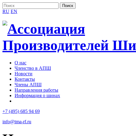
RU
EN
О нас
Членство в АПШ
Новости
Контакты
Члены АПШ
Направления работы
Информация о шинах
+7 (495) 685 94 69
info@tma-rf.ru